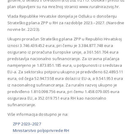
godine, u skladu s Uredbom (EU) 2021/2115. Odluka i prilozi uz
plan objavljeni su na mrežnoj stranici www.ruralnirazvoj.hr.
Vlada Republike Hrvatske donijela je Odluku o donošenju
Strateškog plana ZPP u RH za razdoblje 2023.–2027. (Narodne
novine br. 22/23).
Ukupni proračun Strateškog plana ZPP u Republici Hrvatskoj
iznosi 3.746.439.452 eura, pri čemu je 3.384.877.748 eura
osigurano iz proračuna Europske unije, a 361.561.704 eura
predstavlja nacionalno sufinanciranje. Za izravna plaćanja
namijenjeno je 1.873.851.185 eura, u potpunosti iz sredstava
EU-a. Za sektorsku potporu ukupno je predviđeno 62.489.511
eura, od čega 52.947.558 eura dolazi iz EU-a, a 9.541.953 eura
iz nacionalnog sufinanciranja. Za ruralni razvoj ukupno je
predviđeno 1.810.098.756 eura, pri čemu 1.458.079.005 eura
osigurava EU, a 352.019.751 eura RH kao nacionalno
sufinanciranje.
Više informacija dostupno je na:
ZPP 2023–2027
Ministarstvo poljoprivrede RH