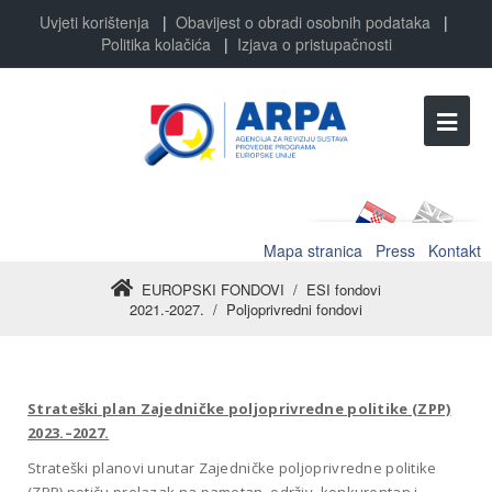
Uvjeti korištenja
|
Obavijest o obradi osobnih podataka
|
Politika kolačića
|
Izjava o pristupačnosti
Mapa stranica
Press
Kontakt
EUROPSKI FONDOVI
/
ESI fondovi
2021.-2027.
/
Poljoprivredni fondovi
Strateški plan Zajedničke poljoprivredne politike (ZPP)
2023.–2027.
Strateški planovi unutar Zajedničke poljoprivredne politike