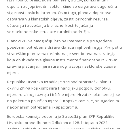
(ZPP) potiču prelazak na pametan, održiv, konkurentan i
otporan poljoprivredni sektor, čime se osigurava dugoročna
sigurnost opskrbe hranom. Osim toga, planovi doprinose
ostvarivanju klimatskih ciljeva, zaštiti prirodnih resursa,
očuvanju i povećanju bioraznolikosti te jačanju
socioekonomske strukture ruralnih područja.
Planovi ZPP-a omogućuju brojne intervencije prilagođene
posebnim potrebama država članica i njihovih regija. Prvi put u
strateškim planovima definirana je sveobuhvatna strategija
koja obuhvaća sve glavne instrumente financirane iz ZPP-a:
izravna plaćanja, mjere ruralnog razvoja i sektorske tržišne
mjere.
Republika Hrvatska izradila je nacionalni strateški plan u
okviru ZPP-a koji kombinira financijsku potporu dohotku,
mjere ruralnog razvoja i tržišne mjere. Hrvatski plan temelji se
na paketima političkih mjera Europske komisije, prilagođenim
nacionalnim potrebama i kapacitetima.
Europska komisija odobrila je Strateški plan ZPP Republike
Hrvatske provedbenom Odlukom od 28. listopada 2022.