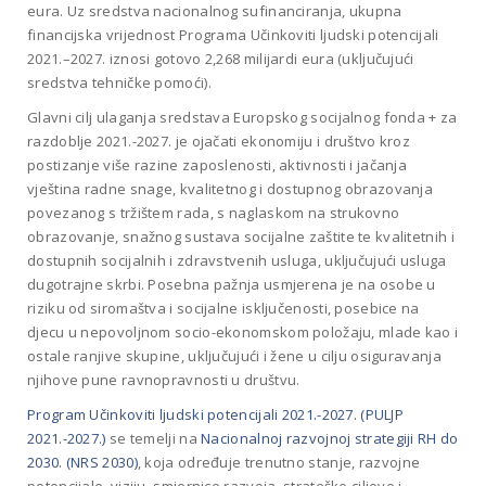
eura. Uz sredstva nacionalnog sufinanciranja, ukupna
financijska vrijednost Programa Učinkoviti ljudski potencijali
2021.–2027. iznosi gotovo 2,268 milijardi eura (uključujući
sredstva tehničke pomoći).
Glavni cilj ulaganja sredstava Europskog socijalnog fonda + za
razdoblje 2021.-2027. je ojačati ekonomiju i društvo kroz
postizanje više razine zaposlenosti, aktivnosti i jačanja
vještina radne snage, kvalitetnog i dostupnog obrazovanja
povezanog s tržištem rada, s naglaskom na strukovno
obrazovanje, snažnog sustava socijalne zaštite te kvalitetnih i
dostupnih socijalnih i zdravstvenih usluga, uključujući usluga
dugotrajne skrbi. Posebna pažnja usmjerena je na osobe u
riziku od siromaštva i socijalne isključenosti, posebice na
djecu u nepovoljnom socio-ekonomskom položaju, mlade kao i
ostale ranjive skupine, uključujući i žene u cilju osiguravanja
njihove pune ravnopravnosti u društvu.
Program Učinkoviti ljudski potencijali 2021.-2027. (PULJP
2021.-2027.)
se temelji na
Nacionalnoj razvojnoj strategiji RH do
2030. (NRS 2030)
, koja određuje trenutno stanje, razvojne