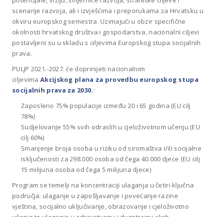
potencijale, viziju, smjernice razvoja, strateške ciljeve i
scenarije razvoja, ali i izvješćima i preporukama za Hrvatsku u
okviru europskog semestra. Uzimajući u obzir specifične
okolnosti hrvatskog društva i gospodarstva, nacionalni ciljevi
postavljeni su u skladu s ciljevima Europskog stupa socijalnih
prava.
PULJP 2021.-2027. će doprinijeti nacionalnim
ciljevima
Akcijskog plana za provedbu europskog stupa
socijalnih prava za 2030.
:
Zaposleno 75% populacije između 20 i 65 godina (EU cilj
78%)
Sudjelovanje 55% svih odraslih u cjeloživotnom učenju (EU
cilj 60%)
Smanjenje broja osoba u riziku od siromaštva i/ili socijalne
isključenosti za 298.000 osoba od čega 40.000 djece (EU cilj
15 milijuna osoba od čega 5 milijuna djece)
Program se temelji na koncentraciji ulaganja u četiri ključna
područja: ulaganje u zapošljavanje i povećanje razine
vještina, socijalno uključivanje, obrazovanje i cjeloživotno