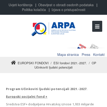
Uvjeti korištenja
|
Obavijest o obradi osobnih podataka
|
Politika kolačića
|
Izjava o pristupačnosti
Mapa stranica
Press
Kontakt
EUROPSKI FONDOVI
/
ESI fondovi 2021.-2027.
/
OP
Učinkoviti ljudski potencijali
Program Učinkoviti ljudski potencijali 2021.-2027.
Europski socijalni fond +
Sredstva ESF+ dodijeljena Hrvatskoj iznose 1,933 milijarde