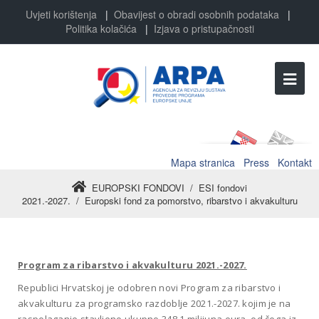
Uvjeti korištenja
|
Obavijest o obradi osobnih podataka
|
Politika kolačića
|
Izjava o pristupačnosti
Mapa stranica
Press
Kontakt
EUROPSKI FONDOVI
/
ESI fondovi
2021.-2027.
/
Europski fond za pomorstvo, ribarstvo i akvakulturu
Program za ribarstvo i akvakulturu 2021.-2027.
Republici Hrvatskoj je odobren novi Program za ribarstvo i
akvakulturu za programsko razdoblje 2021.-2027. kojim je na