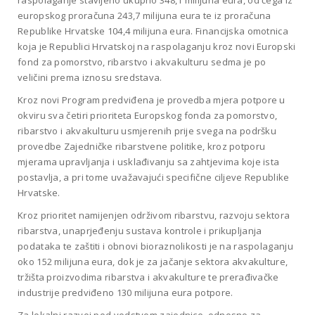
raspolaganje stavljeno ukupno 348,1 milijuna eura, od čega iz
europskog proračuna 243,7 milijuna eura te iz proračuna
Republike Hrvatske 104,4 milijuna eura. Financijska omotnica
koja je Republici Hrvatskoj na raspolaganju kroz novi Europski
fond za pomorstvo, ribarstvo i akvakulturu sedma je po
veličini prema iznosu sredstava.
Kroz novi Program predviđena je provedba mjera potpore u
okviru sva četiri prioriteta Europskog fonda za pomorstvo,
ribarstvo i akvakulturu usmjerenih prije svega na podršku
provedbe Zajedničke ribarstvene politike, kroz potporu
mjerama upravljanja i usklađivanju sa zahtjevima koje ista
postavlja, a pri tome uvažavajući specifične ciljeve Republike
Hrvatske.
Kroz prioritet namijenjen održivom ribarstvu, razvoju sektora
ribarstva, unaprjeđenju sustava kontrole i prikupljanja
podataka te zaštiti i obnovi bioraznolikosti je na raspolaganju
oko 152 milijuna eura, dok je za jačanje sektora akvakulture,
tržišta proizvodima ribarstva i akvakulture te prerađivačke
industrije predviđeno 130 milijuna eura potpore.