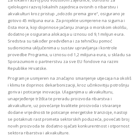
Za lokalni razvoj pod vodstvom zajednice, odnosno za
cjelokupni razvoj lokalnih zajednica ovisnih o ribarstvu i
akvakulturi kroz pristup „odozdo prema gore“, osigurano je
gotovo 45 milijuna eura. Za projekte usmjerene na sigurna i
čista mora, koji doprinose jačanju znanja o morskom okolišu,
dodatno je osigurana alokacija u iznosu od 9,1 milijun eura.
Sredstva su također predviđena i za tehničku pomoć
sudionicima uključenima u sustav upravljanja i kontrole
provedbe Programa, u iznosu od 1,2 milijuna eura, u skladu sa
Sporazumom o partnerstvu za sve EU fondove na razini
Republike Hrvatske.
Program je usmjeren na značajno smanjenje utjecaja na okoliš
i klimu te doprinos dekarbonizaciji, kroz učinkovitiju potrošnju
goriva i poticanje inovacija. Ulaganjima u akvakulturu,
unaprjeđenje tržišta te preradu proizvoda ribarstva i
akvakulture, uz povećanje kvalitete proizvoda i stvaranje
dodane vrijednosti te poticanje energetske tranzicije, nastoji
se potaknuti rast prometa sektorskih poduzeća, povećati broj
novih proizvoda te dodatno ojačati konkurentnost i otpornost
sektora ribarstva i akvakulture.