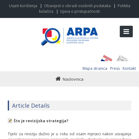
Uvjeti korištenja
|
Obavijest o obradi osobnih podataka
|
Politika
kolačića
|
Izjava o pristupačnosti
Mapa stranica
Press
Kontakt
Naslovnica
Article Details
Što je revizijska strategija?
Tijelo za reviziju dužno je u roku od osam mjeseci nakon usvajanja