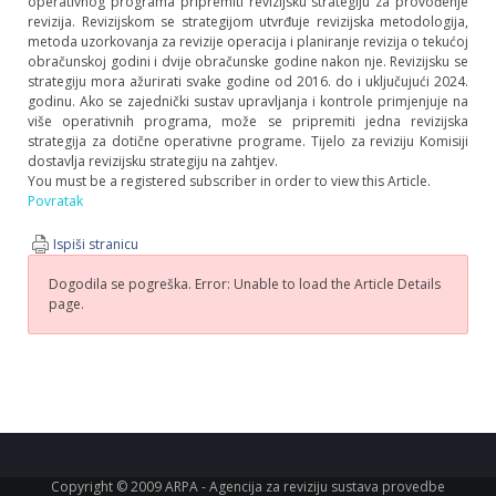
operativnog programa pripremiti revizijsku strategiju za provođenje
revizija. Revizijskom se strategijom utvrđuje revizijska metodologija,
metoda uzorkovanja za revizije operacija i planiranje revizija o tekućoj
obračunskoj godini i dvije obračunske godine nakon nje. Revizijsku se
strategiju mora ažurirati svake godine od 2016. do i uključujući 2024.
godinu. Ako se zajednički sustav upravljanja i kontrole primjenjuje na
više operativnih programa, može se pripremiti jedna revizijska
strategija za dotične operativne programe. Tijelo za reviziju Komisiji
dostavlja revizijsku strategiju na zahtjev.
You must be a registered subscriber in order to view this Article.
Povratak
Ispiši stranicu
Dogodila se pogreška.
Error: Unable to load the Article Details
page.
Copyright © 2009 ARPA - Agencija za reviziju sustava provedbe